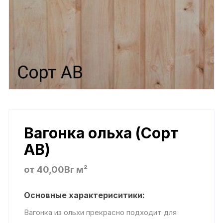
Вагонка ольха (Сорт
АВ)
от
40,00
Br
м²
Основные характериситики:
Вагонка из ольхи прекрасно подходит для