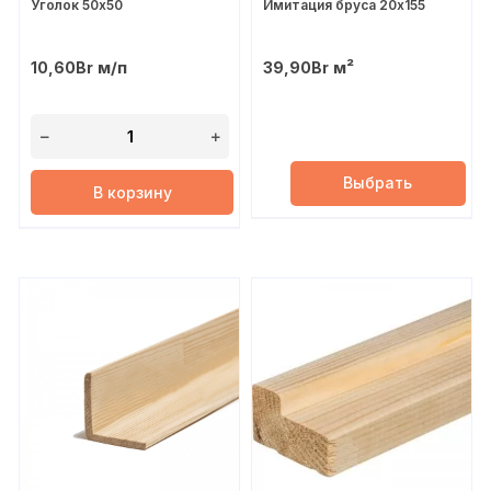
Уголок 50х50
Имитация бруса 20х155
м/п
м²
10,60
Br
39,90
Br
Выбрать
В корзину