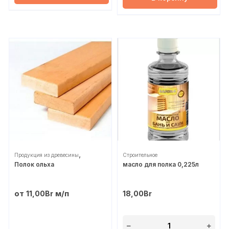
,
Продукция из древесины
Строительное
Полок ольха
масло для полка 0,225л
Строительное
от
м/п
11,00
Br
18,00
Br