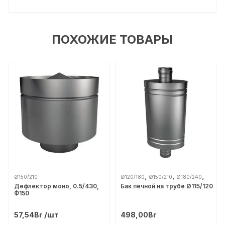
ПОХОЖИЕ ТОВАРЫ
,
,
,
Ø150/210
Ø120/180
Ø150/210
Ø180/240
Дефлектор моно, 0.5/430,
Бак печной на трубе Ø115/120
,
,
Ø200/260
Ø250/310
Дымоходы
Ф150
Теплов и Сухов
/шт
57,54
Br
498,00
Br