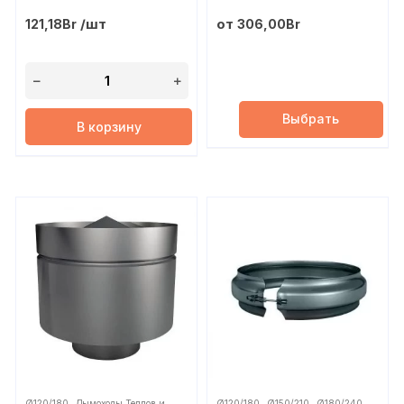
/шт
от
121,18
Br
306,00
Br
Выбрать
В корзину
,
,
,
,
Ø120/180
Дымоходы Теплов и
Ø120/180
Ø150/210
Ø180/240