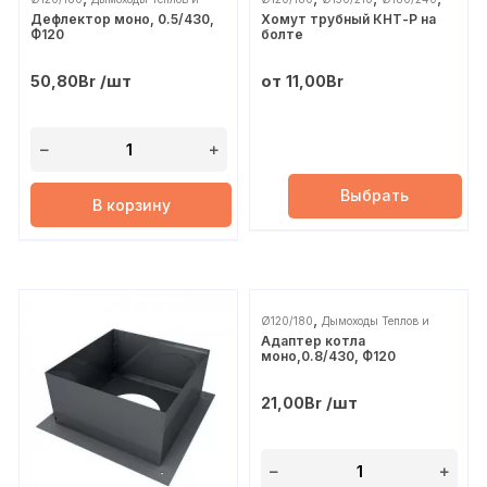
Дефлектор моно, 0.5/430,
Хомут трубный КНТ-Р на
,
Сухов
Ø200/260
Ø250/310
Ф120
болте
/шт
от
50,80
Br
11,00
Br
Выбрать
В корзину
,
Ø120/180
Дымоходы Теплов и
Адаптер котла
Сухов
моно,0.8/430, Ф120
/шт
21,00
Br