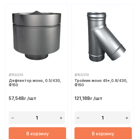
Ø150/210
Ø150/210
Дефлектор моно, 0.5/430,
Тройник моно 45*,0.8/430,
Ф150
Ф150
/шт
/шт
57,54
Br
121,18
Br
В корзину
В корзину