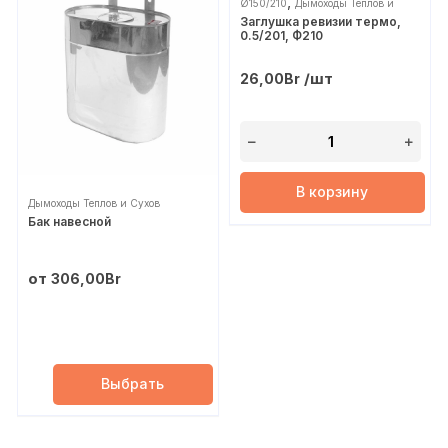
,
Ø150/210
Дымоходы Теплов и
Заглушка ревизии термо,
Сухов
0.5/201, Ф210
/шт
26,00
Br
В корзину
Дымоходы Теплов и Сухов
Бак навесной
от
306,00
Br
Выбрать