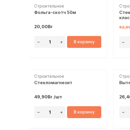
Распро
Строительное
Стро
Фольга-скотч 50м
Стек
клас
20,00
Br
52,5
В корзину
Строительное
Стро
Стекломагнезит
Вытя
49,90
Br
/шт
26,4
В корзину