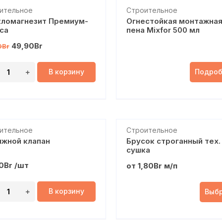
дажа!
ительное
Строительное
ломагнезит Премиум-
Огнестойкая монтажна
са
пена Mixfor 500 мл
49,90
Br
0
Br
Подроб
В корзину
ительное
Строительное
жной клапан
Брусок строганный тех.
сушка
0
Br
/шт
от
1,80
Br
м/п
В корзину
Выб