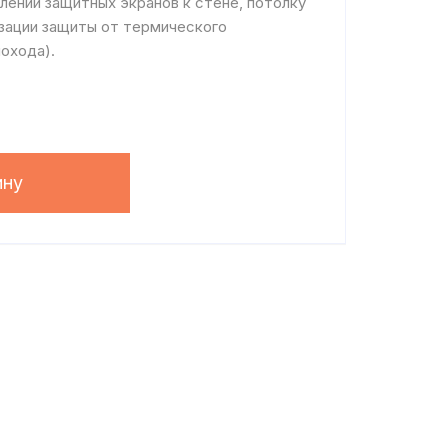
лении защитных экранов к стене, потолку
изации защиты от термического
охода).
ину