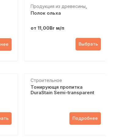
,
Продукция из древесины
я
Полок ольха
Строительное
от
11,00
Br
м/п
Выбрать
нее
Строительное
Тонирующя пропитка
DuraStain Semi-transparent
рать
Подробнее