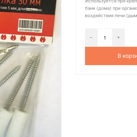
Используется при креп
бани (дома) при орган
воздействия печи (дым
В корз