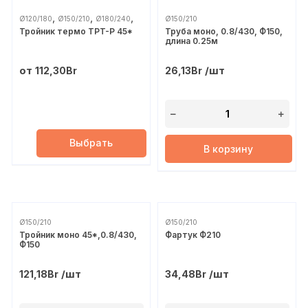
,
,
,
Ø120/180
Ø150/210
Ø180/240
Ø150/210
Тройник термо TРT-Р 45*
Труба моно, 0.8/430, Ф150,
,
Ø200/260
Ø250/310
длина 0.25м
от
/шт
112,30
Br
26,13
Br
Выбрать
В корзину
Ø150/210
Ø150/210
Тройник моно 45*,0.8/430,
Фартук Ф210
Ф150
/шт
/шт
121,18
Br
34,48
Br