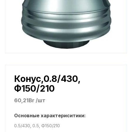
Конус,0.8/430,
Ф150/210
60,21
Br
/шт
Основные характериситики:
0.5/430, 0.5, Ф150/210