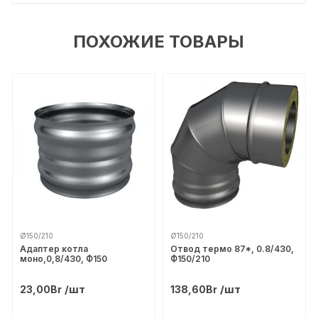
ПОХОЖИЕ ТОВАРЫ
Ø150/210
Ø150/210
Адаптер котла
Отвод термо 87*, 0.8/430,
моно,0,8/430, Ф150
Ф150/210
/шт
/шт
23,00
Br
138,60
Br