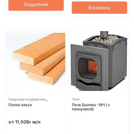
Подробнее
В корзину
,
Продукция из древесины
Печи
Полок ольха
Печь Былина -18Ч ( с
Строительное
панорамой)
от
м/п
11,00
Br