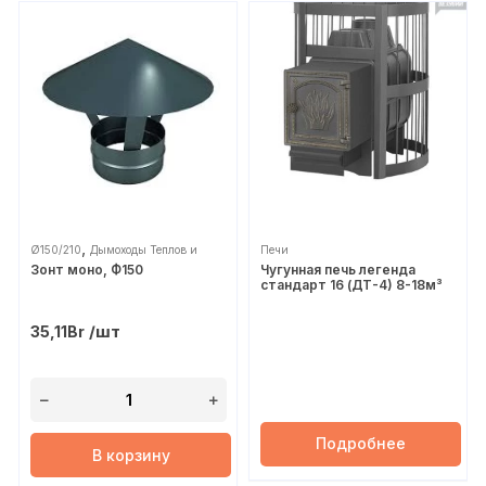
,
Ø150/210
Дымоходы Теплов и
Печи
Зонт моно, Ф150
Чугунная печь легенда
Сухов
стандарт 16 (ДТ-4) 8-18м³
/шт
35,11
Br
Подробнее
В корзину