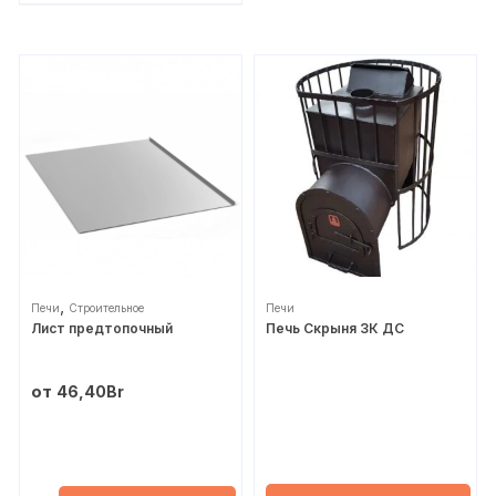
,
Печи
Строительное
Печи
Лист предтопочный
Печь Скрыня ЗК ДС
от
46,40
Br