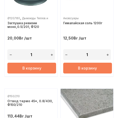
,
Ø120/180
Дымоходы Теплов и
Аксессуары
Заглушка ревизии
Гималайская соль 1200г
Сухов
моно,0.5/201, Ф120
/шт
/шт
20,00
Br
12,50
Br
В корзину
В корзину
Ø150/210
Отвод термо 45*, 0.8/430,
Ф150/210
/шт
113,44
Br