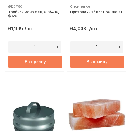
Ø120/180
Строительное
Тройник моно 87*, 0.8/430,
Притопочный лист 600*800
Ф120
/шт
/шт
61,10
Br
64,00
Br
В корзину
В корзину