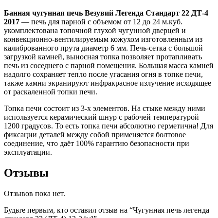
Банная чугунная печь Везувий Легенда Стандарт 22 ДТ-4
2017
— печь для парной с объемом от 12 до 24 м.куб.
укомплектована топочной глухой чугунной дверцей и
конвекционно-вентилируемым кожухом изготовленным из
калиброванного прута диаметр 6 мм. Печь-сетка с большой
загрузкой камней, выносная топка позволяет протапливать
печь из соседнего с парной помещения. Большая масса камней
надолго сохраняет тепло после угасания огня в топке печи,
также камни экранируют инфракрасное излучение исходящее
от раскаленной топки печи.
Топка печи состоит из 3-х элементов. На стыке между ними
используется керамический шнур с рабочей температурой
1200 градусов. То есть топка печи абсолютно герметична! Для
фиксации деталей между собой применяется болтовое
соединение, что даёт 100% гарантию безопасности при
эксплуатации.
Отзывы
Отзывов пока нет.
Будьте первым, кто оставил отзыв на “Чугунная печь легенда