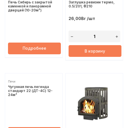
Печь Сибирь с закрытой
Заглушка ревизии термо,
Сухов
каменкой и панорамной
0.5/201, Ф210
дверцей (10-20м³)
/шт
26,00
Br
Подробнее
В корзину
Печи
Чугунная печь легенда
стандарт 22 (ДТ-4С) 12-
24м³