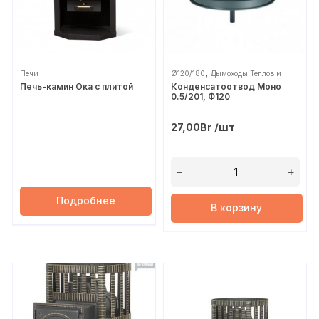
,
Печи
Ø120/180
Дымоходы Теплов и
Печь-камин Ока с плитой
Конденсатоотвод Моно
Сухов
0.5/201, Ф120
/шт
27,00
Br
Подробнее
В корзину